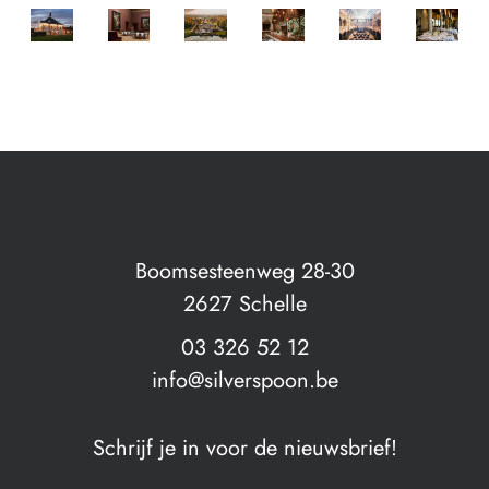
´t
KMSKA
Kasteel
Flinckheuvel
Handelsbeurs
Botanic
BOUTIQUE
BOUTIQUE
BOUTIQUE
BOUTIQUE
BOUTIQUE
BOUTIQUE
Convent
van
Antwerpen
Sanctua
VENUES
VENUES
VENUES
VENUES
VENUES
VENUES
Brasschaa
Antwerp
t
Boomsesteenweg 28-30
2627 Schelle
03 326 52 12
info@silverspoon.be
Schrijf je in voor de nieuwsbrief!