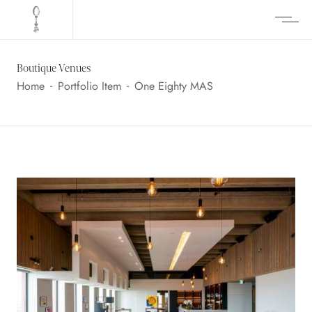
HOME
ATMOSPHERES
VIKI GEUNES
Boutique Venues
BOUTIQUE VENUES
-
-
Home
Portfolio Item
One Eighty MAS
VACATURES
CONTACT